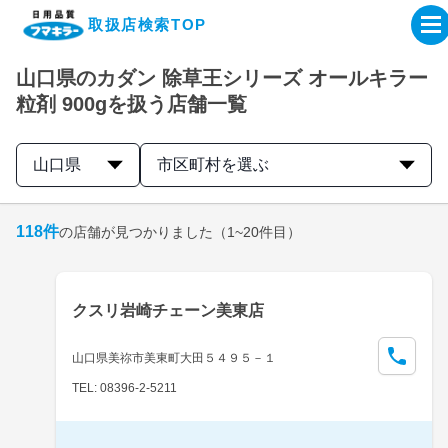
取扱店検索TOP
山口県のカダン 除草王シリーズ オールキラー
企業・IR情報サイト
粒剤 900gを扱う店舗一覧
製品情報サイト
山口県
市区町村を選ぶ
オンラインショップ
118
件
の店舗が見つかりました
（1~20件目）
製品検索はこちら
クスリ岩崎チェーン美東店
取扱店検索はこちら
山口県美祢市美東町大田５４９５－１
TEL: 08396-2-5211