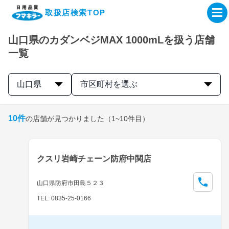
取扱店検索TOP
山口県のカダンベジMAX 1000mLを扱う店舗
企業・IR情報サイト
一覧
製品情報サイト
山口県
市区町村を選ぶ
オンラインショップ
10
件
の店舗が見つかりました
（1~10件目）
製品検索はこちら
クスリ岩崎チェーン防府中関店
取扱店検索はこちら
山口県防府市田島５２３
TEL: 0835-25-0166