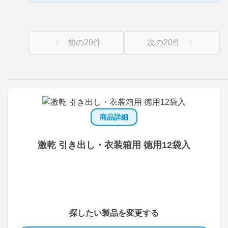
前の
20
件
次の
20
件
商品詳細
激乾 引き出し・衣装箱用 徳用12袋入
探したい製品を変更する