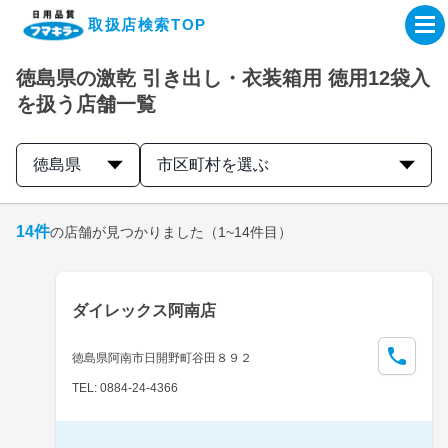
取扱店検索TOP
徳島県の激乾 引き出し・衣装箱用 徳用12袋入
企業・IR情報サイト
を扱う店舗一覧
製品情報サイト
徳島県
市区町村を選ぶ
オンラインショップ
14
件
の店舗が見つかりました
（1~14件目）
製品検索はこちら
ダイレックス阿南店
取扱店検索はこちら
徳島県阿南市日開野町谷田８９２
TEL: 0884-24-4366