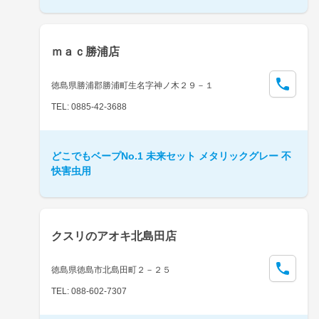
ｍａｃ勝浦店
徳島県勝浦郡勝浦町生名字神ノ木２９－１
TEL: 0885-42-3688
どこでもベープNo.1 未来セット メタリックグレー 不
快害虫用
クスリのアオキ北島田店
徳島県徳島市北島田町２－２５
TEL: 088-602-7307