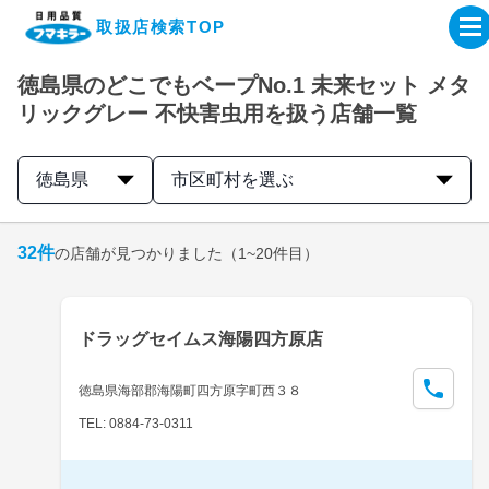
取扱店検索TOP
徳島県のどこでもベープNo.1 未来セット メタ
企業・IR情報サイト
リックグレー 不快害虫用を扱う店舗一覧
製品情報サイト
徳島県
市区町村を選ぶ
オンラインショップ
32
件
の店舗が見つかりました
（1~20件目）
製品検索はこちら
ドラッグセイムス海陽四方原店
取扱店検索はこちら
徳島県海部郡海陽町四方原字町西３８
TEL: 0884-73-0311