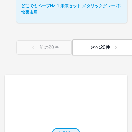
どこでもベープNo.1 未来セット メタリックグレー 不
快害虫用
前の
20
件
次の
20
件