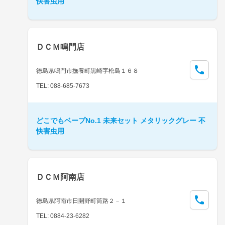
快害虫用
ＤＣＭ鳴門店
徳島県鳴門市撫養町黒崎字松島１６８
TEL: 088-685-7673
どこでもベープNo.1 未来セット メタリックグレー 不
快害虫用
ＤＣＭ阿南店
徳島県阿南市日開野町筒路２－１
TEL: 0884-23-6282