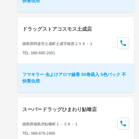
快害虫用
ドラッグストアコスモス土成店
徳島県阿波市土成町土成字南原２５６－１
TEL: 088-695-2001
フマキラー 虫よけアロマ線香 50巻函入 5色パック 不
快害虫用
スーパードラッグひまわり鮎喰店
徳島県徳島市鮎喰町１－３８－１
TEL: 088-676-2480