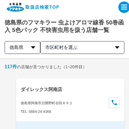
取扱店検索TOP
徳島県のフマキラー 虫よけアロマ線香 50巻函
企業・IR情報サイト
入 5色パック 不快害虫用を扱う店舗一覧
製品情報サイト
徳島県
市区町村を選ぶ
オンラインショップ
117
件
の店舗が見つかりました
（1~20件目）
製品検索はこちら
ダイレックス阿南店
取扱店検索はこちら
徳島県阿南市日開野町谷田８９２
TEL: 0884-24-4366