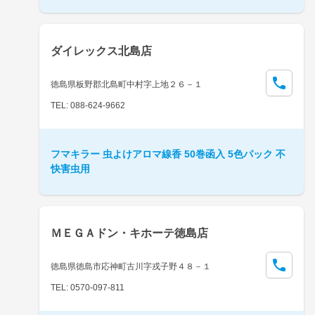
ダイレックス北島店
徳島県板野郡北島町中村字上地２６－１
TEL: 088-624-9662
フマキラー 虫よけアロマ線香 50巻函入 5色パック 不
快害虫用
ＭＥＧＡドン・キホーテ徳島店
徳島県徳島市応神町古川字戎子野４８－１
TEL: 0570-097-811