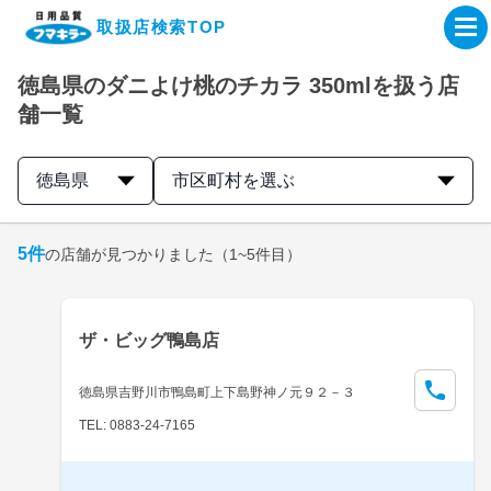
取扱店検索TOP
徳島県のダニよけ桃のチカラ 350mlを扱う店
企業・IR情報サイト
舗一覧
製品情報サイト
徳島県
市区町村を選ぶ
オンラインショップ
5
件
の店舗が見つかりました
（1~5件目）
製品検索はこちら
ザ・ビッグ鴨島店
取扱店検索はこちら
徳島県吉野川市鴨島町上下島野神ノ元９２－３
TEL: 0883-24-7165