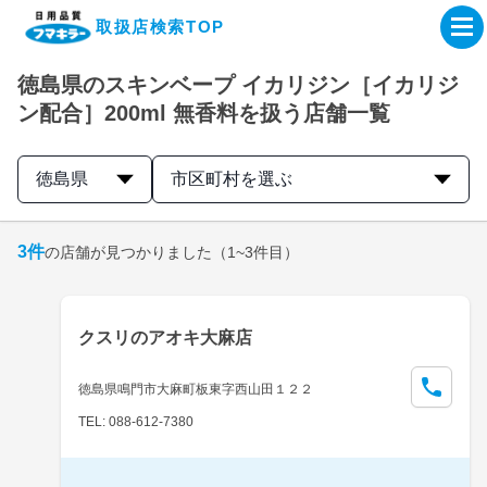
取扱店検索TOP
徳島県のスキンベープ イカリジン［イカリジ
企業・IR情報サイト
ン配合］200ml 無香料を扱う店舗一覧
製品情報サイト
徳島県
市区町村を選ぶ
オンラインショップ
3
件
の店舗が見つかりました
（1~3件目）
製品検索はこちら
クスリのアオキ大麻店
取扱店検索はこちら
徳島県鳴門市大麻町板東字西山田１２２
TEL: 088-612-7380