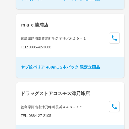
ｍａｃ勝浦店
徳島県勝浦郡勝浦町生名字神ノ木２９－１
TEL: 0885-42-3688
ヤブ蚊バリア 480mL 2本パック 限定企画品
ドラッグストアコスモス津乃峰店
徳島県阿南市津乃峰町長浜４４６－１５
TEL: 0884-27-2105