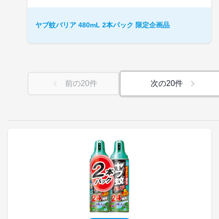
ヤブ蚊バリア 480mL 2本パック 限定企画品
前の
20
件
次の
20
件