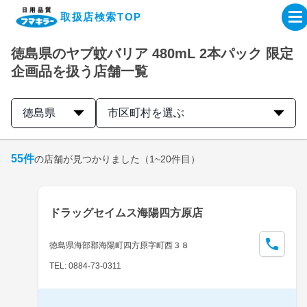
取扱店検索TOP
徳島県のヤブ蚊バリア 480mL 2本パック 限定
企業・IR情報サイト
企画品を扱う店舗一覧
製品情報サイト
徳島県
市区町村を選ぶ
オンラインショップ
55
件
の店舗が見つかりました
（1~20件目）
製品検索はこちら
ドラッグセイムス海陽四方原店
取扱店検索はこちら
徳島県海部郡海陽町四方原字町西３８
TEL: 0884-73-0311