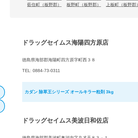
藍住町（板野郡）
板野町（板野郡）
上板町（板野郡
ドラッグセイムス海陽四方原店
徳島県海部郡海陽町四方原字町西３８
TEL: 0884-73-0311
カダン 除草王シリーズ オールキラー粒剤 3kg
ドラッグセイムス美波日和佐店
徳島県海部郡美波町奥河内字弁才天８３－１