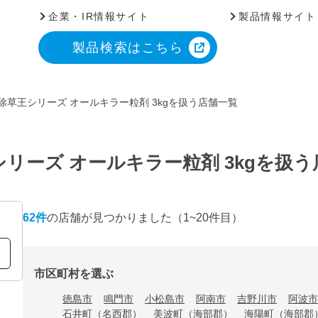
企業・IR情報サイト
製品情報サイト
製品検索はこちら
除草王シリーズ オールキラー粒剤 3kgを扱う店舗一覧
リーズ オールキラー粒剤 3kgを扱
62
件
の店舗が見つかりました
（1~20件目）
市区町村を選ぶ
徳島市
鳴門市
小松島市
阿南市
吉野川市
阿波市
石井町（名西郡）
美波町（海部郡）
海陽町（海部郡