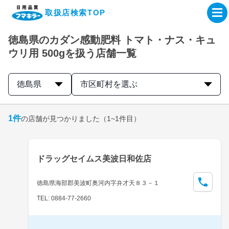
取扱店検索TOP
徳島県のカダン感動肥料 トマト・ナス・キュ
企業・IR情報サイト
ウリ用 500gを扱う店舗一覧
製品情報サイト
徳島県
市区町村を選ぶ
オンラインショップ
1
件
の店舗が見つかりました
（1~1件目）
製品検索はこちら
ドラッグセイムス美波日和佐店
取扱店検索はこちら
徳島県海部郡美波町奥河内字弁才天８３－１
TEL: 0884-77-2660