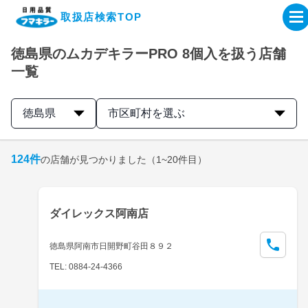
取扱店検索TOP
徳島県のムカデキラーPRO 8個入を扱う店舗
企業・IR情報サイト
一覧
製品情報サイト
徳島県
市区町村を選ぶ
オンラインショップ
124
件
の店舗が見つかりました
（1~20件目）
製品検索はこちら
ダイレックス阿南店
取扱店検索はこちら
徳島県阿南市日開野町谷田８９２
TEL: 0884-24-4366