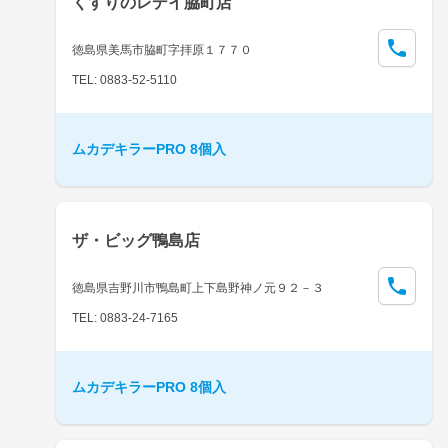
くすりのレデイ脇町店
徳島県美馬市脇町字拝原１７７０
TEL: 0883-52-5110
ムカデキラーPRO 8個入
ザ・ビッグ鴨島店
徳島県吉野川市鴨島町上下島野神ノ元９２－３
TEL: 0883-24-7165
ムカデキラーPRO 8個入