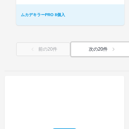
ムカデキラーPRO 8個入
前の
20
件
次の
20
件