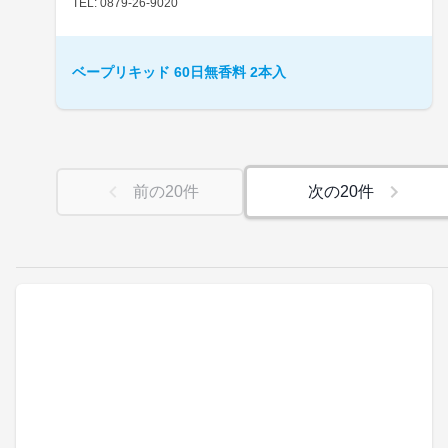
TEL: 0879-26-9020
ベープリキッド 60日無香料 2本入
前の
20
件
次の
20
件