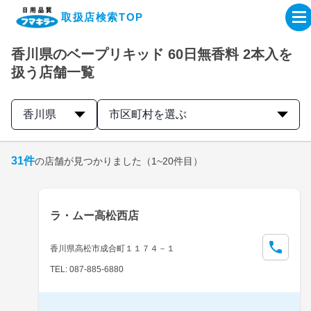
取扱店検索TOP
香川県のベープリキッド 60日無香料 2本入を
企業・IR情報サイト
扱う店舗一覧
製品情報サイト
香川県
市区町村を選ぶ
オンラインショップ
31
件
の店舗が見つかりました
（1~20件目）
製品検索はこちら
ラ・ムー高松西店
取扱店検索はこちら
香川県高松市成合町１１７４－１
TEL: 087-885-6880