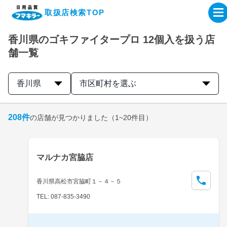
取扱店検索TOP
香川県のゴキファイタープロ 12個入を扱う店
企業・IR情報サイト
舗一覧
製品情報サイト
香川県
市区町村を選ぶ
オンラインショップ
208
件
の店舗が見つかりました
（1~20件目）
製品検索はこちら
マルナカ宮脇店
取扱店検索はこちら
香川県高松市宮脇町１－４－５
TEL: 087-835-3490