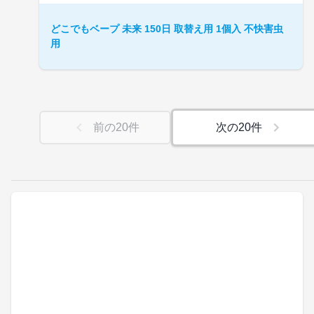
どこでもベープ 未来 150日 取替え用 1個入 不快害虫
用
前の
20
件
次の
20
件