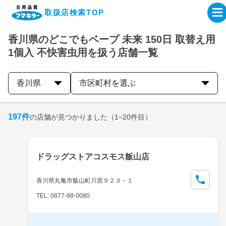
取扱店検索TOP
香川県のどこでもベープ 未来 150日 取替え用
企業・IR情報サイト
1個入 不快害虫用を扱う店舗一覧
製品情報サイト
香川県
市区町村を選ぶ
オンラインショップ
197
件
の店舗が見つかりました
（1~20件目）
製品検索はこちら
ドラッグストアコスモス飯山店
取扱店検索はこちら
香川県丸亀市飯山町川原９２３－１
TEL: 0877-98-0080