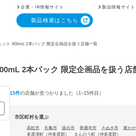
企業・IR情報サイト
製品情報サイト
製品検索はこちら
ット 300mL 2本パック 限定企画品を扱う店舗一覧
00mL 2本パック 限定企画品を扱う店
15
件
の店舗が見つかりました
（1~15件目）
市区町村を選ぶ
高松市
丸亀市
坂出市
善通寺市
さぬき市
東かが
多度津町（仲多度郡）
まんのう町（仲多度郡）