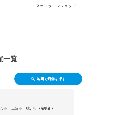
オンラインショップ
舗一覧
地図で店舗を探す
わ市
三豊市
綾川町（綾歌郡）