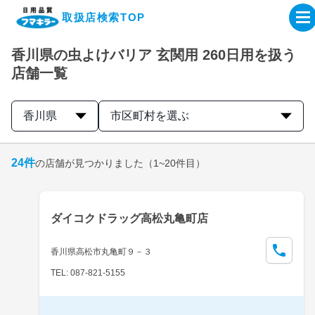
取扱店検索TOP
香川県の虫よけバリア 玄関用 260日用を扱う
企業・IR情報サイト
店舗一覧
製品情報サイト
香川県
市区町村を選ぶ
オンラインショップ
24
件
の店舗が見つかりました
（1~20件目）
製品検索はこちら
ダイコクドラッグ高松丸亀町店
取扱店検索はこちら
香川県高松市丸亀町９－３
TEL: 087-821-5155