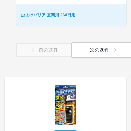
虫よけバリア 玄関用 260日用
前の
20
件
次の
20
件