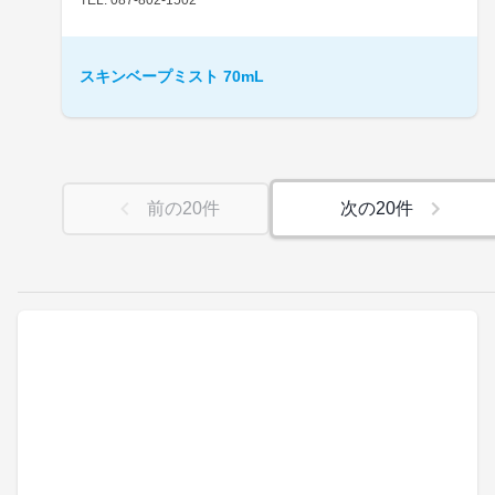
スキンベープミスト 70mL
前の
20
件
次の
20
件