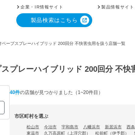
企業・IR情報サイト
製品情報サイト
製品検索はこちら
ベープスプレーハイブリッド 200回分 不快害虫用を扱う店舗一覧
スプレーハイブリッド 200回分 不
40
件
の店舗が見つかりました
（1~20件目）
市区町村を選ぶ
松山市
今治市
宇和島市
八幡浜市
新居浜市
西条
東温市
久万高原町（上浮穴郡）
松前町（伊予郡）