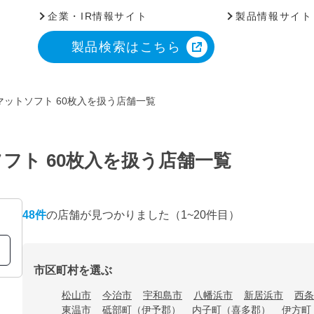
企業・IR情報サイト
製品情報サイト
製品検索はこちら
ットソフト 60枚入を扱う店舗一覧
フト 60枚入を扱う店舗一覧
48
件
の店舗が見つかりました
（1~20件目）
市区町村を選ぶ
松山市
今治市
宇和島市
八幡浜市
新居浜市
西条
東温市
砥部町（伊予郡）
内子町（喜多郡）
伊方町