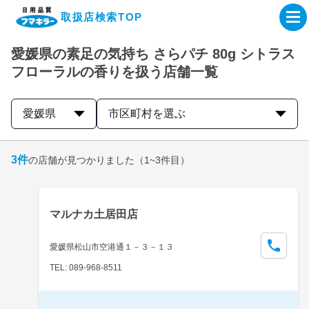
取扱店検索TOP
愛媛県の素足の気持ち さらパチ 80g シトラス
企業・IR情報サイト
フローラルの香りを扱う店舗一覧
製品情報サイト
愛媛県
市区町村を選ぶ
オンラインショップ
3
件
の店舗が見つかりました
（1~3件目）
製品検索はこちら
マルナカ土居田店
取扱店検索はこちら
愛媛県松山市空港通１－３－１３
TEL: 089-968-8511