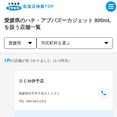
取扱店検索TOP
愛媛県のハチ・アブバズーカジェット 800mL
企業・IR情報サイト
を扱う店舗一覧
製品情報サイト
愛媛県
市区町村を選ぶ
オンラインショップ
1
件
の店舗が見つかりました
（1~1件目）
製品検索はこちら
ＤＣＭ伊予店
取扱店検索はこちら
愛媛県伊予市下吾川１０４２
TEL: 089-983-2321