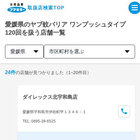
取扱店検索TOP
愛媛県のヤブ蚊バリア ワンプッシュタイプ
企業・IR情報サイト
120回を扱う店舗一覧
製品情報サイト
愛媛県
市区町村を選ぶ
オンラインショップ
24
件
の店舗が見つかりました
（1~20件目）
製品検索はこちら
ダイレックス北宇和島店
取扱店検索はこちら
愛媛県宇和島市伊吹町甲１３４６－１
TEL: 0895-28-6525