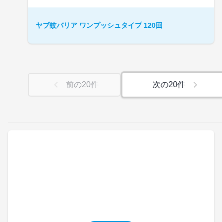
ヤブ蚊バリア ワンプッシュタイプ 120回
前の
20
件
次の
20
件