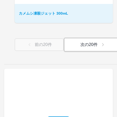
カメムシ凍殺ジェット 300mL
前の
20
件
次の
20
件