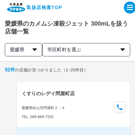
取扱店検索TOP
愛媛県のカメムシ凍殺ジェット 300mLを扱う
企業・IR情報サイト
店舗一覧
製品情報サイト
愛媛県
市区町村を選ぶ
オンラインショップ
92
件
の店舗が見つかりました
（1~20件目）
製品検索はこちら
くすりのレデイ問屋町店
取扱店検索はこちら
愛媛県松山市問屋町２－４
TEL: 089-989-7555