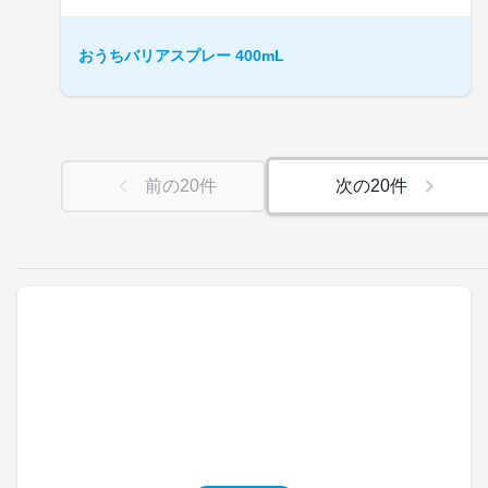
おうちバリアスプレー 400mL
前の
20
件
次の
20
件