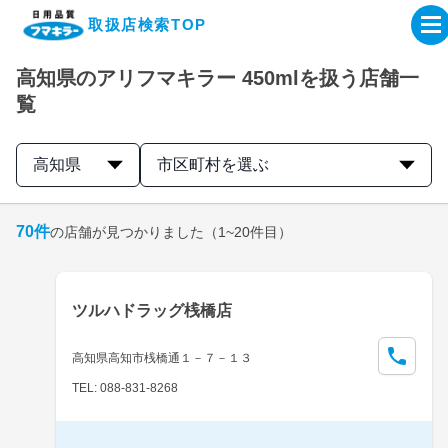
取扱店検索TOP
高知県のアリフマキラー 450mlを扱う店舗一
企業・IR情報サイト
覧
製品情報サイト
高知県
市区町村を選ぶ
オンラインショップ
70
件
の店舗が見つかりました
（1~20件目）
製品検索はこちら
ツルハドラッグ桟橋店
取扱店検索はこちら
高知県高知市桟橋通１－７－１３
TEL: 088-831-8268