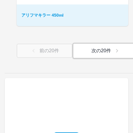
アリフマキラー 450ml
前の
20
件
次の
20
件