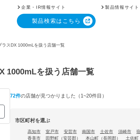
企業・IR情報サイト
製品情報サイト
製品検索はこちら
ラスDX 1000mLを扱う店舗一覧
 1000mLを扱う店舗一覧
72
件
の店舗が見つかりました
（1~20件目）
市区町村を選ぶ
高知市
室戸市
安芸市
南国市
土佐市
須崎市
香美市
田野町（安芸郡）
本山町（長岡郡）
土佐町