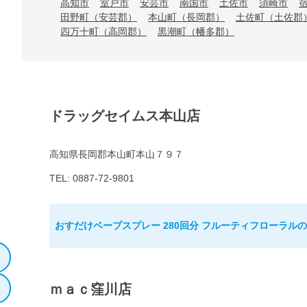
高知市
室戸市
安芸市
南国市
土佐市
須崎市
田野町（安芸郡）
本山町（長岡郡）
土佐町（土佐郡
四万十町（高岡郡）
黒潮町（幡多郡）
ドラッグセイムス本山店
高知県長岡郡本山町本山７９７
TEL: 0887-72-9801
おすだけベープスプレー 280回分 フルーティフローラル
ｍａｃ窪川店