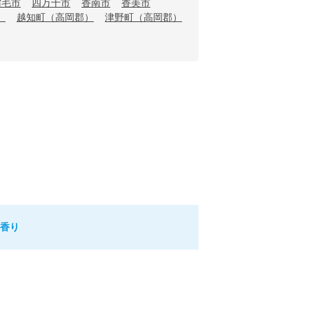
宿毛市
四万十市
香南市
香美市
）
越知町（高岡郡）
津野町（高岡郡）
の香り