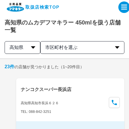
取扱店検索TOP
高知県のムカデフマキラー 450mlを扱う店舗
企業・IR情報サイト
一覧
製品情報サイト
高知県
市区町村を選ぶ
オンラインショップ
23
件
の店舗が見つかりました
（1~20件目）
製品検索はこちら
ナンコクスーパー長浜店
取扱店検索はこちら
高知県高知市長浜６２６
TEL: 088-842-3251