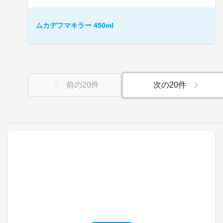
ムカデフマキラー 450ml
前の
20
件
次の
20
件