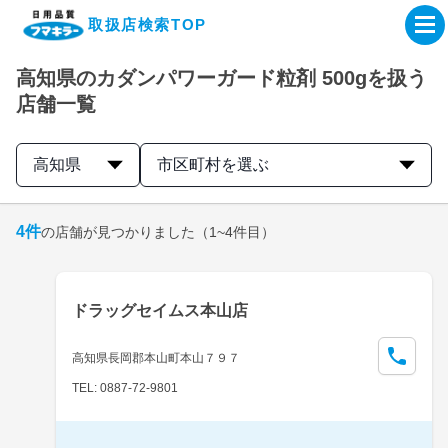
取扱店検索TOP
高知県のカダンパワーガード粒剤 500gを扱う
企業・IR情報サイト
店舗一覧
製品情報サイト
高知県
市区町村を選ぶ
オンラインショップ
4
件
の店舗が見つかりました
（1~4件目）
製品検索はこちら
ドラッグセイムス本山店
取扱店検索はこちら
高知県長岡郡本山町本山７９７
TEL: 0887-72-9801