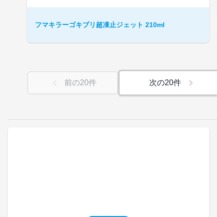
フマキラーゴキブリ超凍止ジェット 210ml
前の
20
件
次の
20
件