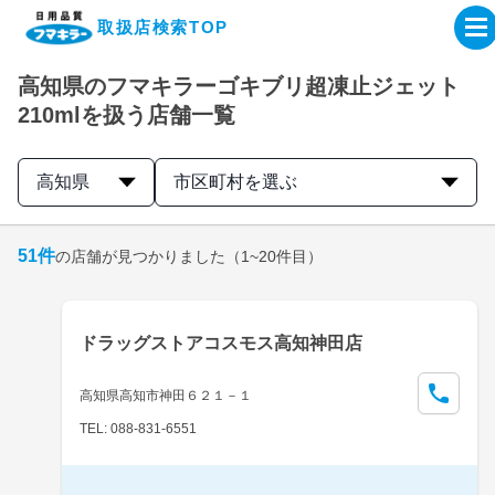
取扱店検索TOP
高知県のフマキラーゴキブリ超凍止ジェット
企業・IR情報サイト
210mlを扱う店舗一覧
製品情報サイト
高知県
市区町村を選ぶ
オンラインショップ
51
件
の店舗が見つかりました
（1~20件目）
製品検索はこちら
ドラッグストアコスモス高知神田店
取扱店検索はこちら
高知県高知市神田６２１－１
TEL: 088-831-6551