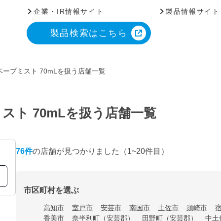
企業・IR情報サイト
製品情報サイト
製品検索はこちら
ープミスト 70mLを扱う店舗一覧
スト 70mLを扱う店舗一覧
76
件
の店舗が見つかりました
（1~20件目）
市区町村を選ぶ
高知市
室戸市
安芸市
南国市
土佐市
須崎市
香美市
奈半利町（安芸郡）
田野町（安芸郡）
中土