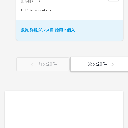
北九州Ｂ１Ｆ
TEL: 093-287-9516
激乾 洋服ダンス用 徳用２個入
前の
20
件
次の
20
件