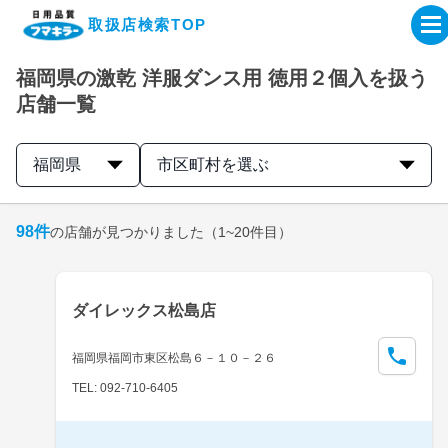
取扱店検索TOP
福岡県の激乾 洋服ダンス用 徳用２個入を扱う
企業・IR情報サイト
店舗一覧
製品情報サイト
福岡県
市区町村を選ぶ
オンラインショップ
98
件
の店舗が見つかりました
（1~20件目）
製品検索はこちら
ダイレックス松島店
取扱店検索はこちら
福岡県福岡市東区松島６－１０－２６
TEL: 092-710-6405