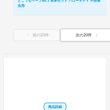
どこでもベープNo.1 未来セット ハローキティ 不快害
虫用
前の
20
件
次の
20
件
商品詳細