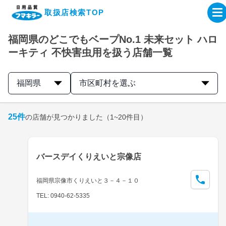
取扱店検索TOP
福岡県のどこでもベープNo.1 未来セット ハロ
企業・IR情報サイト
ーキティ 不快害虫用を扱う店舗一覧
製品情報サイト
福岡県
市区町村を選ぶ
オンラインショップ
25
件
の店舗が見つかりました
（1~20件目）
製品検索はこちら
バースデイくりえいと宗像店
取扱店検索はこちら
福岡県宗像市くりえいと３－４－１０
TEL: 0940-62-5335