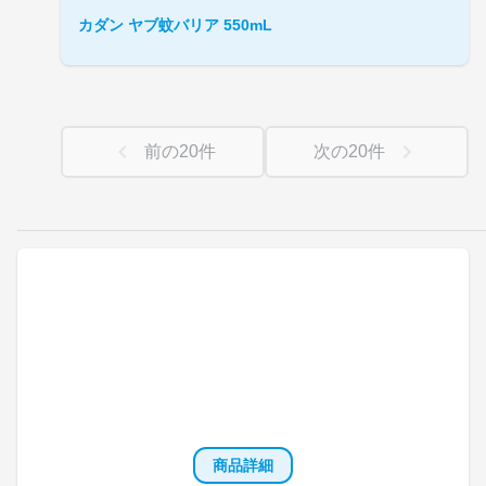
カダン ヤブ蚊バリア 550mL
前の
20
件
次の
20
件
商品詳細