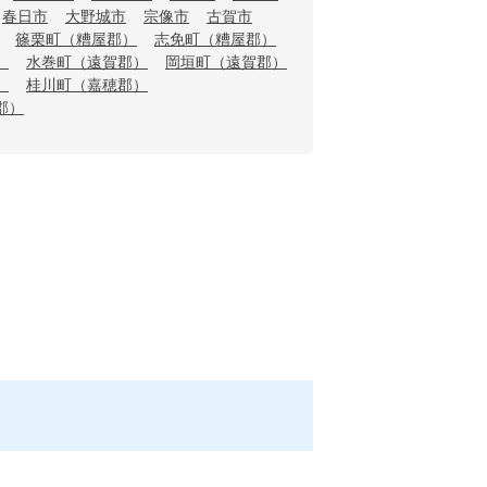
春日市
大野城市
宗像市
古賀市
篠栗町（糟屋郡）
志免町（糟屋郡）
）
水巻町（遠賀郡）
岡垣町（遠賀郡）
）
桂川町（嘉穂郡）
郡）