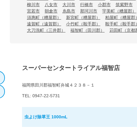
柳川市
八女市
大川市
行橋市
小郡市
筑紫野市
宮若市
朝倉市
糸島市
那珂川市
宇美町（糟屋郡）
須惠町（糟屋郡）
新宮町（糟屋郡）
粕屋町（糟屋郡
遠賀町（遠賀郡）
小竹町（鞍手郡）
鞍手町（鞍手郡
大刀洗町（三井郡）
福智町（田川郡）
苅田町（京都
スーパーセンタートライアル福智店
福岡県田川郡福智町弁城４２３８－１
TEL: 0947-22-5731
虫よけ除草王 1000mL