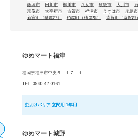
飯塚市
田川市
柳川市
八女市
筑後市
大川市
宗像市
太宰府市
古賀市
福津市
うきは市
糸島市
新宮町（糟屋郡）
粕屋町（糟屋郡）
遠賀町（遠賀郡
ゆめマート福津
福岡県福津市中央６－１７－１
TEL: 0940-42-0161
虫よけバリア 玄関用 1年用
ゆめマート城野