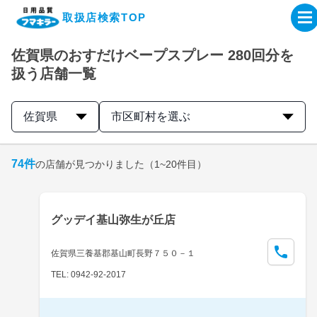
取扱店検索TOP
佐賀県のおすだけベープスプレー 280回分を
企業・IR情報サイト
扱う店舗一覧
製品情報サイト
佐賀県
市区町村を選ぶ
オンラインショップ
74
件
の店舗が見つかりました
（1~20件目）
製品検索はこちら
グッデイ基山弥生が丘店
取扱店検索はこちら
佐賀県三養基郡基山町長野７５０－１
TEL: 0942-92-2017