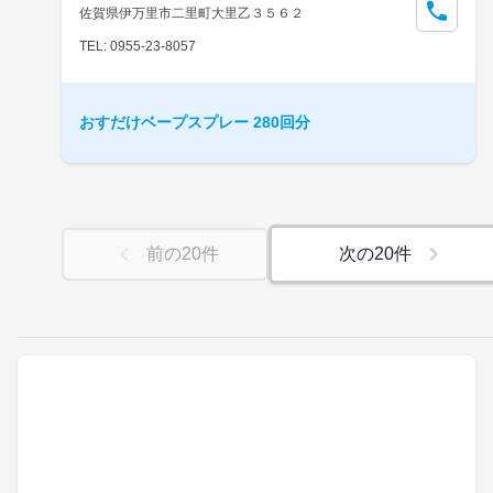
佐賀県伊万里市二里町大里乙３５６２
TEL: 0955-23-8057
おすだけベープスプレー 280回分
前の
20
件
次の
20
件