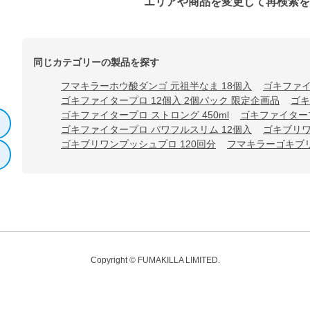
エリアや商品を変更して再検索
同じカテゴリーの製品を探す
フマキラーホウ酸ダンゴ 元祖半なま 18個入
ゴキファイ
ゴキファイタープロ 12個入 2個パック 限定企画品
ゴキ
ゴキファイタープロ ストロング 450ml
ゴキファイタープ
ゴキファイタープロ パワフルスリム 12個入
ゴキブリワ
ゴキブリワンプッシュプロ 120回分
フマキラーゴキブリ
Copyright © FUMAKILLA LIMITED.