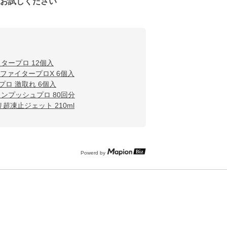
をお試しください
タープロ 12個入
ファイタープロX 6個入
ロ 激取れ 6個入
ンプッシュプロ 80回分
超凍止ジェット 210ml
Powerd by