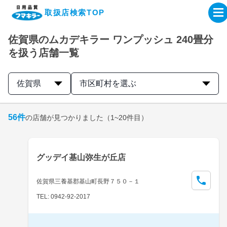
取扱店検索TOP
佐賀県のムカデキラー ワンプッシュ 240畳分
企業・IR情報サイト
を扱う店舗一覧
製品情報サイト
佐賀県
市区町村を選ぶ
オンラインショップ
56
件
の店舗が見つかりました
（1~20件目）
製品検索はこちら
グッデイ基山弥生が丘店
取扱店検索はこちら
佐賀県三養基郡基山町長野７５０－１
TEL: 0942-92-2017