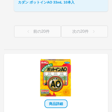
カダン ポットインAO 33mL 10本入
前の
20
件
次の
20
件
商品詳細