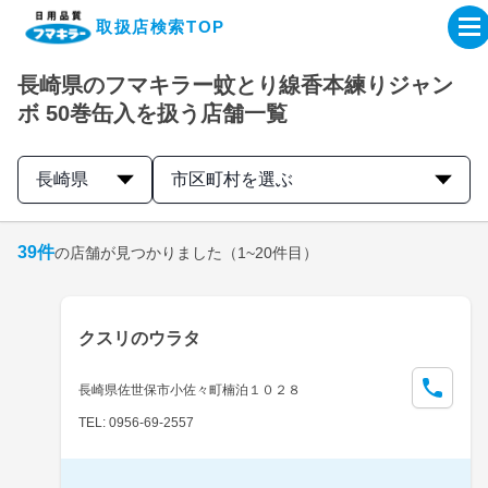
取扱店検索TOP
長崎県のフマキラー蚊とり線香本練りジャン
企業・IR情報サイト
ボ 50巻缶入を扱う店舗一覧
製品情報サイト
長崎県
市区町村を選ぶ
オンラインショップ
39
件
の店舗が見つかりました
（1~20件目）
製品検索はこちら
クスリのウラタ
取扱店検索はこちら
長崎県佐世保市小佐々町楠泊１０２８
TEL: 0956-69-2557