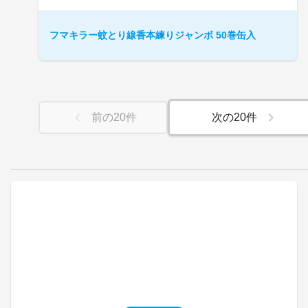
フマキラー蚊とり線香本練りジャンボ 50巻缶入
前の
20
件
次の
20
件