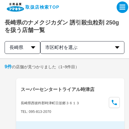
取扱店検索TOP
長崎県のナメクジカダン 誘引殺虫粒剤 250g
企業・IR情報サイト
を扱う店舗一覧
製品情報サイト
長崎県
市区町村を選ぶ
オンラインショップ
9
件
の店舗が見つかりました
（1~9件目）
製品検索はこちら
スーパーセンタートライアル時津店
取扱店検索はこちら
長崎県西彼杵郡時津町日並郷３６１３
TEL: 095-813-2070