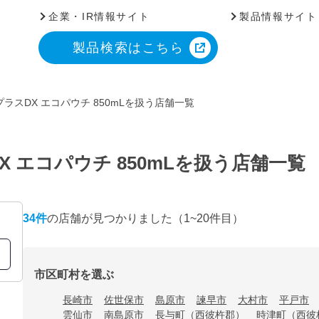
企業・IR情報サイト
製品情報サイト
製品検索はこちら
ラスDX エコパウチ 850mLを扱う店舗一覧
 エコパウチ 850mLを扱う店舗一覧
34
件
の店舗が見つかりました
（1~20件目）
市区町村を選ぶ
長崎市
佐世保市
島原市
諫早市
大村市
平戸市
雲仙市
南島原市
長与町（西彼杵郡）
時津町（西彼