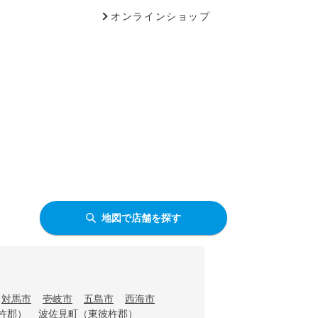
オンラインショップ
地図で店舗を探す
対馬市
壱岐市
五島市
西海市
杵郡）
波佐見町（東彼杵郡）