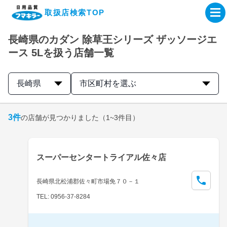
取扱店検索TOP
長崎県のカダン 除草王シリーズ ザッソージエ
企業・IR情報サイト
ース 5Lを扱う店舗一覧
製品情報サイト
長崎県
市区町村を選ぶ
オンラインショップ
3
件
の店舗が見つかりました
（1~3件目）
製品検索はこちら
スーパーセンタートライアル佐々店
取扱店検索はこちら
長崎県北松浦郡佐々町市場免７０－１
TEL: 0956-37-8284