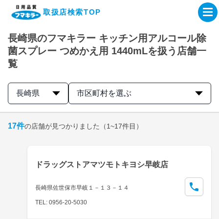
取扱店検索TOP
長崎県のフマキラー キッチン用アルコール除
企業・IR情報サイト
菌スプレー つめかえ用 1440mLを扱う店舗一
覧
製品情報サイト
長崎県
市区町村を選ぶ
オンラインショップ
17
件
の店舗が見つかりました
（1~17件目）
製品検索はこちら
取扱店検索はこちら
ドラッグストアマツモトキヨシ早岐店
長崎県佐世保市早岐１－１３－１４
TEL: 0956-20-5030