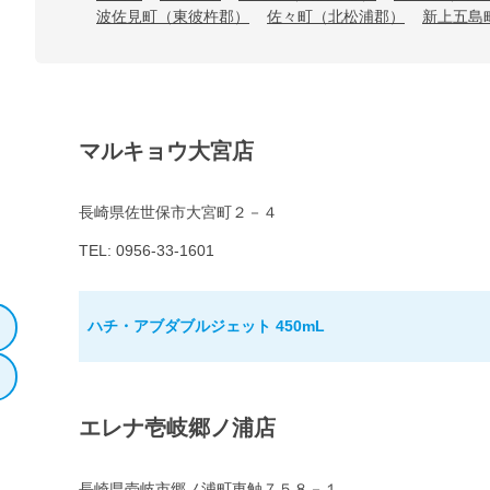
波佐見町（東彼杵郡）
佐々町（北松浦郡）
新上五島
マルキョウ大宮店
長崎県佐世保市大宮町２－４
TEL: 0956-33-1601
ハチ・アブダブルジェット 450mL
エレナ壱岐郷ノ浦店
長崎県壱岐市郷ノ浦町東触７５８－１