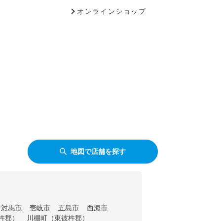
オンラインショップ
地図で店舗を探す
対馬市
壱岐市
五島市
西海市
杵郡）
川棚町（東彼杵郡）