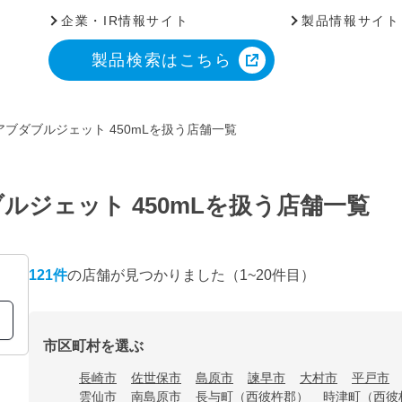
企業・IR情報サイト
製品情報サイト
製品検索はこちら
ブダブルジェット 450mLを扱う店舗一覧
ルジェット 450mLを扱う店舗一覧
121
件
の店舗が見つかりました
（1~20件目）
市区町村を選ぶ
長崎市
佐世保市
島原市
諫早市
大村市
平戸市
雲仙市
南島原市
長与町（西彼杵郡）
時津町（西彼