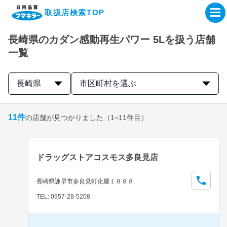
取扱店検索TOP
長崎県のカダン感動再生パワー 5Lを扱う店舗
企業・IR情報サイト
一覧
製品情報サイト
長崎県
市区町村を選ぶ
オンラインショップ
11
件
の店舗が見つかりました
（1~11件目）
製品検索はこちら
ドラッグストアコスモス多良見店
取扱店検索はこちら
長崎県諫早市多良見町化屋１８８８
TEL: 0957-28-5208