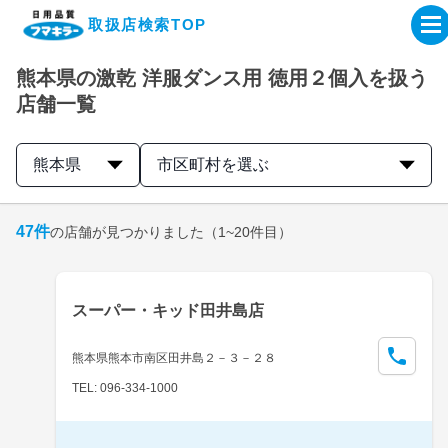
取扱店検索TOP
熊本県の激乾 洋服ダンス用 徳用２個入を扱う
企業・IR情報サイト
店舗一覧
製品情報サイト
熊本県
市区町村を選ぶ
オンラインショップ
47
件
の店舗が見つかりました
（1~20件目）
製品検索はこちら
スーパー・キッド田井島店
取扱店検索はこちら
熊本県熊本市南区田井島２－３－２８
TEL: 096-334-1000