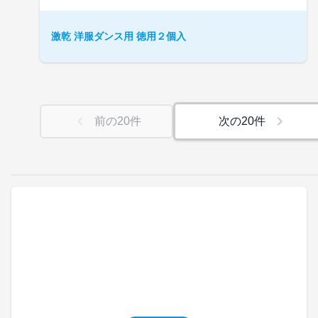
激乾 洋服ダンス用 徳用２個入
前の
20
件
次の
20
件