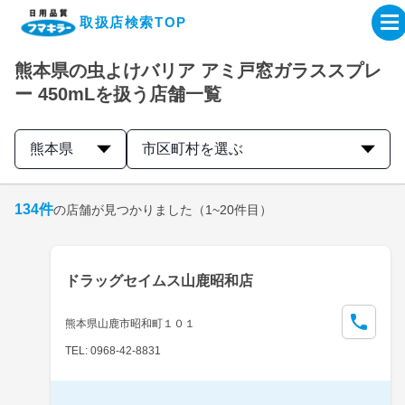
取扱店検索TOP
熊本県の虫よけバリア アミ戸窓ガラススプレ
企業・IR情報サイト
ー 450mLを扱う店舗一覧
製品情報サイト
熊本県
市区町村を選ぶ
オンラインショップ
134
件
の店舗が見つかりました
（1~20件目）
製品検索はこちら
ドラッグセイムス山鹿昭和店
取扱店検索はこちら
熊本県山鹿市昭和町１０１
TEL: 0968-42-8831