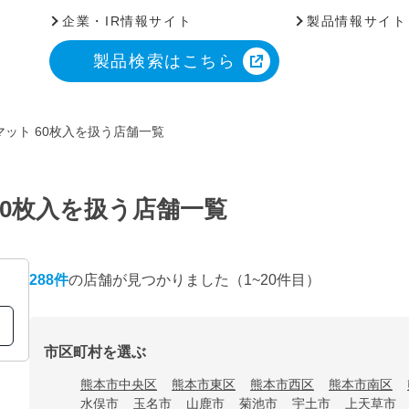
企業・IR情報サイト
製品情報サイト
製品検索はこちら
ット 60枚入を扱う店舗一覧
60枚入を扱う店舗一覧
288
件
の店舗が見つかりました
（1~20件目）
市区町村を選ぶ
熊本市中央区
熊本市東区
熊本市西区
熊本市南区
水俣市
玉名市
山鹿市
菊池市
宇土市
上天草市