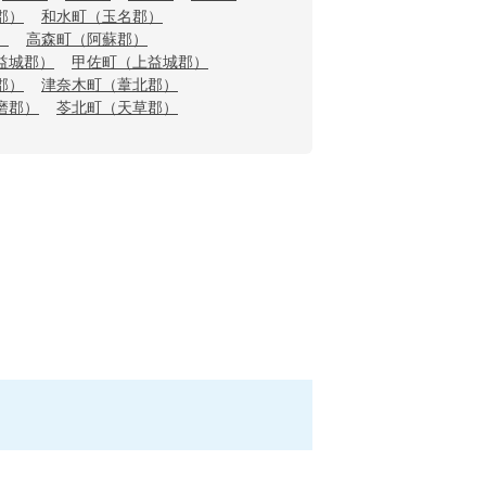
郡）
和水町（玉名郡）
）
高森町（阿蘇郡）
益城郡）
甲佐町（上益城郡）
郡）
津奈木町（葦北郡）
磨郡）
苓北町（天草郡）