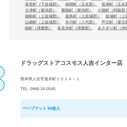
美里町（下益城郡）
南関町（玉名郡）
長洲町（玉名
大津町（菊池郡）
菊陽町（菊池郡）
小国町（阿蘇郡
御船町（上益城郡）
嘉島町（上益城郡）
益城町（上
山都町（上益城郡）
氷川町（八代郡）
芦北町（葦北
錦町（球磨郡）
多良木町（球磨郡）
あさぎり町（球
ドラッグストアコスモス人吉インター店
熊本県人吉市鬼木町１０１４－１
TEL: 0966-26-0545
ベープマット 60枚入